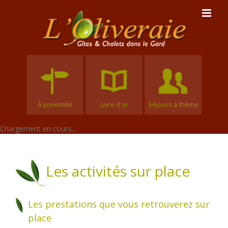
Skip
to
content
À proximité
Livre d'or
Séjours à thème
Chargement en cours...
Les activités sur place
Les prestations que vous retrouverez sur
place